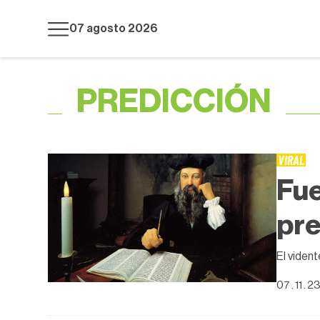
07 agosto 2026
PREDICCIÓN
VIRAL
Fue
pre
El viden
07 . 11 . 2