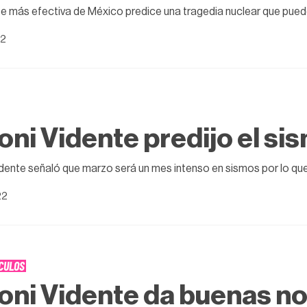
te más efectiva de México predice una tragedia nuclear que pued
22
ni Vidente predijo el si
dente señaló que marzo será un mes intenso en sismos por lo qu
22
CULOS
ni Vidente da buenas not