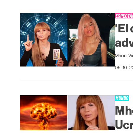
ESPECTÁ
'El
adv
Mhoni Vi
05 . 10 . 
MUNDO
Mho
Ucr