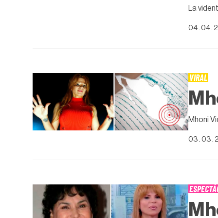
La viden
04 . 04 . 
VIRAL
Mho
Mhoni Vi
03 . 03 . 
ESPECTÁ
Mho