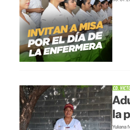
CD. VICT
Adu
la 
Yuliana 