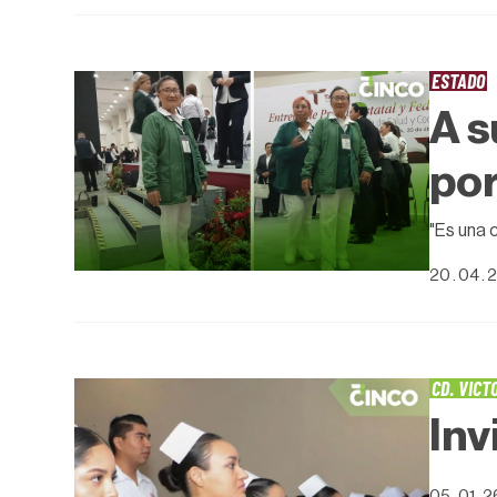
ESTADO
A s
por
"Es una 
20 . 04 . 
CD. VICT
Inv
05 . 01 . 2