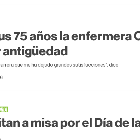
us 75 años la enfermera O
 antigüedad
carrera que me ha dejado grandes satisfacciones", dice
26
ORIA
itan a misa por el Día de 
6