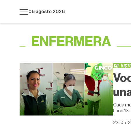
06 agosto 2026
ENFERMERA
CD. VICT
Voc
una
Cada mañ
hace 13 
22 . 05 . 