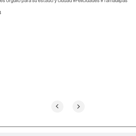
 es orgullo para su estado y ciudad #Felicidades #Tamaulipas
4