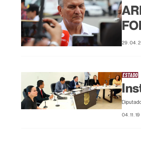
AR
FO
29 . 04 . 
ESTADO
Ins
Diputad
04 . 11 . 19