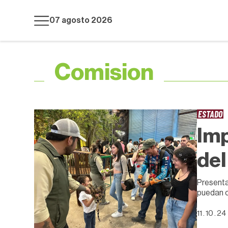
07 agosto 2026
Comision
ESTADO
Imp
del
Presenta
puedan 
11 . 10 . 24