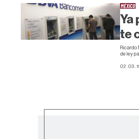
MÉXICO
Ya 
te 
Ricardo 
de ley p
02 . 03 . 