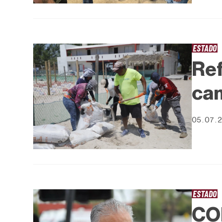
ESTADO
Ref
cam
05 . 07 . 
ESTADO
CO