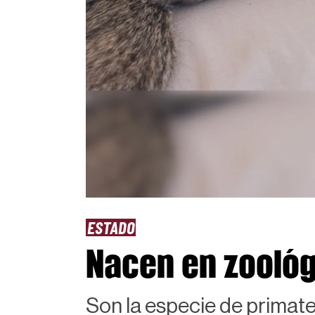
ESTADO
Nacen en zoológ
Son la especie de primat