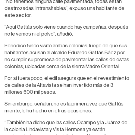
“No tenemos ninguna calle pavimentada, todas están
destrozadas, intransitables”, expuso una habitante de
este sector.
“Aquí Gattás solo viene cuando hay campañas, después
no le vemos ni el polvo”, añadió.
Periódico 5inco visitó ambas colonias, luego de que sus
habitantes acusan al alcalde Eduardo Gattás Báez por
no cumplir su promesa de pavimentar las calles de estas
colonias, ubicadas cerca de la sierra Madre Oriental.
Por si fuera poco, el edil asegura que en el revestimiento
de calles de la Altavista se han invertido más de 3
millones 600 mil pesos.
Sin embargo, señalan, no es la primera vez que Gattás
miente, lo ha hecho en otras ocasiones.
“También ha dicho que las calles Ocampo y la Juárez de
la colonia Lindavista y Vista Hermosa ya están