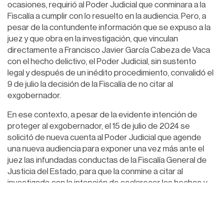
ocasiones, requirió al Poder Judicial que conminara a la
Fiscalía a cumplir con lo resuelto en la audiencia. Pero, a
pesar de la contundente información que se expuso a la
juez y que obra en la investigación, que vinculan
directamente a Francisco Javier García Cabeza de Vaca
con el hecho delictivo, el Poder Judicial, sin sustento
legal y después de un inédito procedimiento, convalidó el
9 de julio la decisión de la Fiscalía de no citar al
exgobernador.
En ese contexto, a pesar de la evidente intención de
proteger al exgobernador, el 15 de julio de 2024 se
solicitó de nueva cuenta al Poder Judicial que agende
una nueva audiencia para exponer una vez más ante el
juez las infundadas conductas de la Fiscalía General de
Justicia del Estado, para que la conmine a citar al
investigado con la intención de esclarecer los hechos y
que el delito no quede impune.