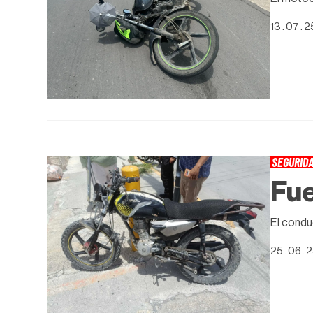
13 . 07 . 2
SEGURID
Fue
El condu
25 . 06 . 