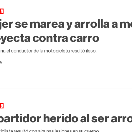
AD
er se marea y arrolla a mo
yecta contra carro
una el conductor de la motocicleta resultó ileso.
25
AD
artidor herido al ser arr
iclista resultó con algunas lesiones en su cuerpo.