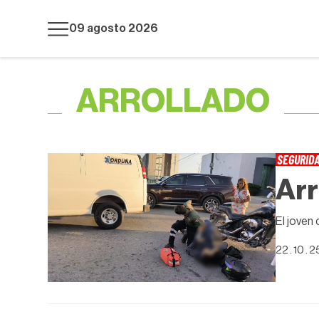
09 agosto 2026
ARROLLADO
SEGURID
Arr
El joven
22 . 10 . 2