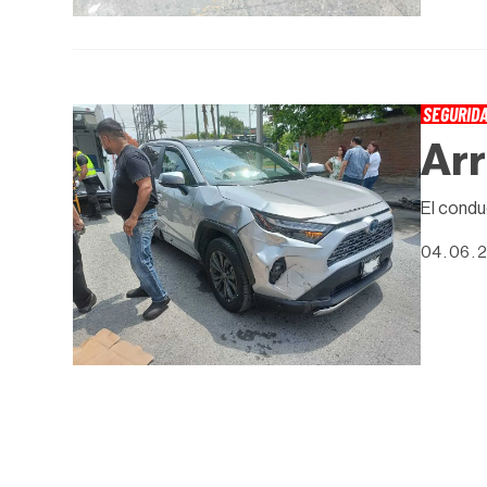
SEGURID
Arr
El condu
04 . 06 . 