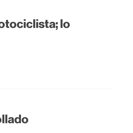
tociclista; lo
ollado