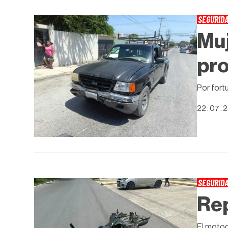
SEGURID
Muj
pro
Por fort
22 . 07 . 
SEGURID
Rep
El motoc