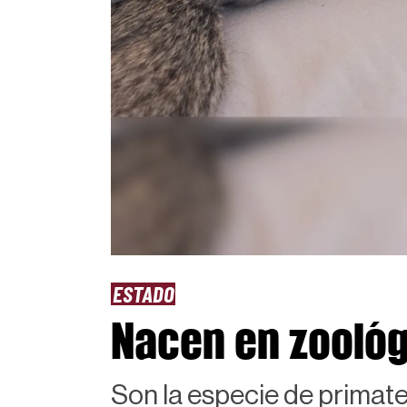
ESTADO
Nacen en zoológ
Son la especie de primat