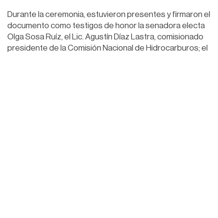
Durante la ceremonia, estuvieron presentes y firmaron el
documento como testigos de honor la senadora electa
Olga Sosa Ruíz, el Lic. Agustín Díaz Lastra, comisionado
presidente de la Comisión Nacional de Hidrocarburos; el
Ing. Ángel Carrizales López, director ejecutivo de la
Agencia de Seguridad, Energía y Ambiente (ASEA); entre
otras personalidades.