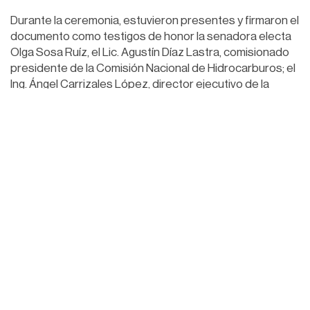
Durante la ceremonia, estuvieron presentes y firmaron el
documento como testigos de honor la senadora electa
Olga Sosa Ruíz, el Lic. Agustín Díaz Lastra, comisionado
presidente de la Comisión Nacional de Hidrocarburos; el
Ing. Ángel Carrizales López, director ejecutivo de la
Agencia de Seguridad, Energía y Ambiente (ASEA); entre
otras personalidades.