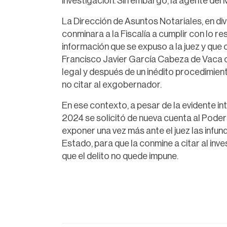
investigación. Sin embargo, la agente del 
La Dirección de Asuntos Notariales, en div
conminara a la Fiscalía a cumplir con lo re
información que se expuso a la juez y que 
Francisco Javier García Cabeza de Vaca con
legal y después de un inédito procedimiento,
no citar al exgobernador.
En ese contexto, a pesar de la evidente in
2024 se solicitó de nueva cuenta al Poder
exponer una vez más ante el juez las infun
Estado, para que la conmine a citar al inv
que el delito no quede impune.