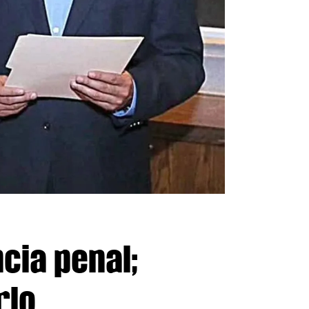
cia penal;
rlo