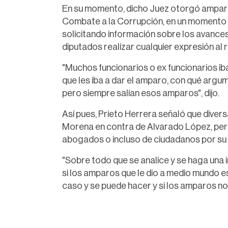
En su momento, dicho Juez otorgó amparo
Combate a la Corrupción, en un momento e
solicitando información sobre los avance
diputados realizar cualquier expresión al 
"Muchos funcionarios o ex funcionarios ib
que les iba a dar el amparo, con qué argu
pero siempre salían esos amparos", dijo.
Así pues, Prieto Herrera señaló que diver
Morena en contra de Alvarado López, per
abogados o incluso de ciudadanos por su i
"Sobre todo que se analice y se haga una 
si los amparos que le dio a medio mundo e
caso y se puede hacer y si los amparos no