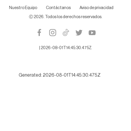
Nuestro Equipo
Contáctanos
Aviso de privacidad
Ⓒ
2026
. Todos los derechos reservados.
|
2026-08-01T14:45:30.475Z
Generated: 2026-08-01T14:45:30.475Z
Buscará Tamaulipas romper récord de turismo este verano 202