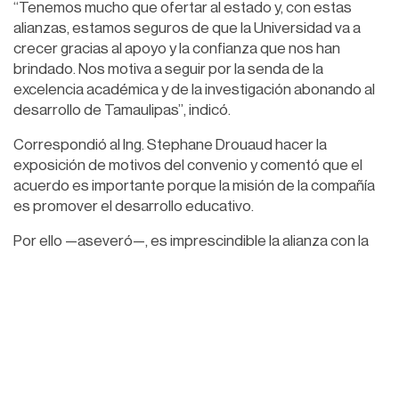
“Tenemos mucho que ofertar al estado y, con estas
alianzas, estamos seguros de que la Universidad va a
crecer gracias al apoyo y la confianza que nos han
brindado. Nos motiva a seguir por la senda de la
excelencia académica y de la investigación abonando al
desarrollo de Tamaulipas”, indicó.
Correspondió al Ing. Stephane Drouaud hacer la
exposición de motivos del convenio y comentó que el
acuerdo es importante porque la misión de la compañía
es promover el desarrollo educativo.
Por ello —aseveró—, es imprescindible la alianza con la
UAT, una institución que tiene todas las capacidades
para poder apoyar al desarrollo energético de México.
De igual forma, reconoció el liderazgo y la visión
humanista del rector Dámaso Anaya, y refirió que juntos
buscarán identificar oportunidades para colaborar en
investigación y desarrollo de proyectos tecnológicos
para la industria, la formación de recursos humanos, así