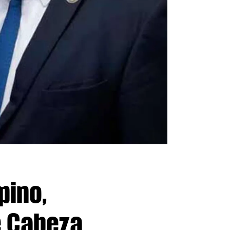
pino,
e Cabeza