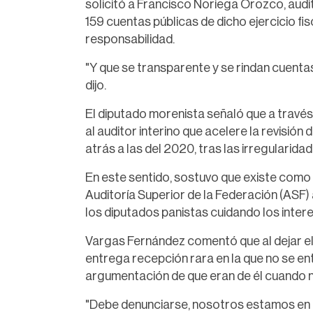
solicitó a Francisco Noriega Orozco, audit
159 cuentas públicas de dicho ejercicio fis
responsabilidad.
"Y que se transparente y se rindan cuenta
dijo.
El diputado morenista señaló que a travé
al auditor interino que acelere la revisión
atrás a las del 2020, tras las irregularid
En este sentido, sostuvo que existe como
Auditoría Superior de la Federación (ASF)
los diputados panistas cuidando los intere
Vargas Fernández comentó que al dejar el 
entrega recepción rara en la que no se en
argumentación de que eran de él cuando no
"Debe denunciarse, nosotros estamos en l