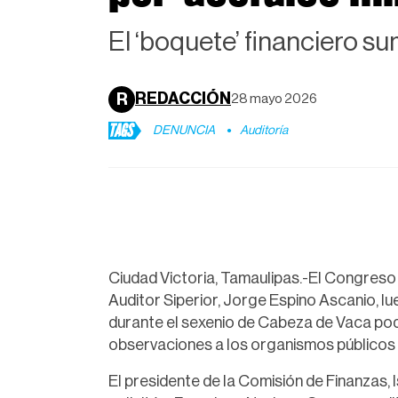
El ‘boquete’ financiero s
REDACCIÓN
R
28 mayo 2026
TAGS
DENUNCIA
Auditoría
Ciudad Victoria, Tamaulipas.-El Congreso 
Auditor Siperior, Jorge Espino Ascanio, lu
durante el sexenio de Cabeza de Vaca podr
observaciones a los organismos públicos
El presidente de la Comisión de Finanzas, 