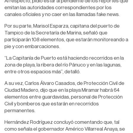
Al respecto, pidió estar al pendiente de los reportes que
emitan las autoridades correspondientes por los
canales oficiales y no caer en las llamadas fake news.
Por su parte, Marisol Esparza, capitana del puerto de
Tampico de la Secretaría de Marina, señaló que
participarán 108 elementos, que estarán monitoreando a
pie y con embarcaciones.
“La Capitanía de Puerto está haciendo recorridos en la
zona de playa, la ribera del río Pánuco y en las lagunas,
entre otros espacios más”, detalló.
A su vez, Carlos Álvaro Casados, de Protección Civil de
Ciudad Madero, dijo que en la playa Miramar habrá 64
elementos entre guardavidas, personal de Protección
Civil y bomberos que estarán en recorridos
permanentes.
Hernández Rodríguez concluyó comentando que, tal
como señala el gobernador Américo Villarreal Anaya, se