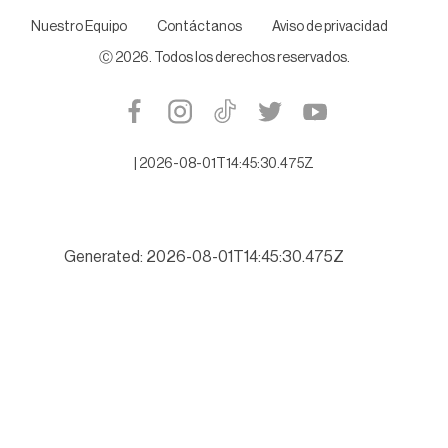
Nuestro Equipo
Contáctanos
Aviso de privacidad
Ⓒ
2026
. Todos los derechos reservados.
|
2026-08-01T14:45:30.475Z
Generated: 2026-08-01T14:45:30.475Z
Buscará Tamaulipas romper récord de turismo este verano 202