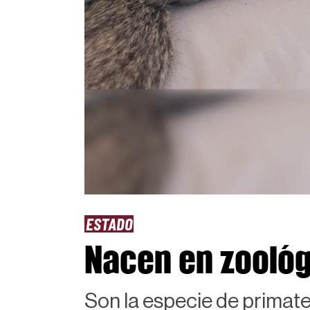
ESTADO
Nacen en zoológ
Son la especie de primat