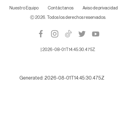
Nuestro Equipo
Contáctanos
Aviso de privacidad
Ⓒ
2026
. Todos los derechos reservados.
|
2026-08-01T14:45:30.475Z
Generated: 2026-08-01T14:45:30.475Z
Buscará Tamaulipas romper récord de turismo este verano 202