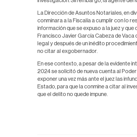
investigación. Sin embargo, la agente del 
La Dirección de Asuntos Notariales, en div
conminara a la Fiscalía a cumplir con lo re
información que se expuso a la juez y que 
Francisco Javier García Cabeza de Vaca con
legal y después de un inédito procedimiento,
no citar al exgobernador.
En ese contexto, a pesar de la evidente in
2024 se solicitó de nueva cuenta al Poder
exponer una vez más ante el juez las infun
Estado, para que la conmine a citar al inv
que el delito no quede impune.