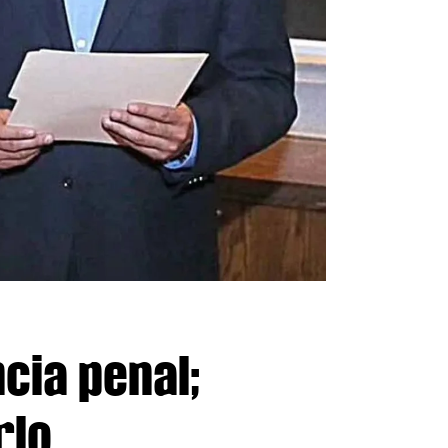
cia penal;
rlo