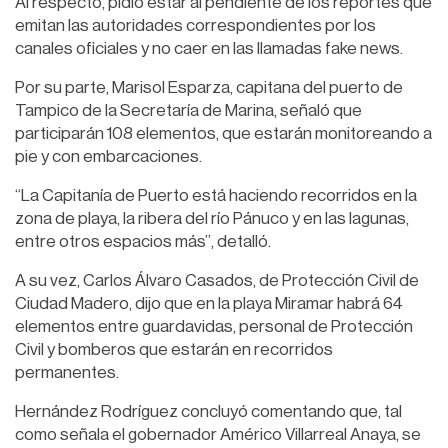
Al respecto, pidió estar al pendiente de los reportes que
emitan las autoridades correspondientes por los
canales oficiales y no caer en las llamadas fake news.
Por su parte, Marisol Esparza, capitana del puerto de
Tampico de la Secretaría de Marina, señaló que
participarán 108 elementos, que estarán monitoreando a
pie y con embarcaciones.
“La Capitanía de Puerto está haciendo recorridos en la
zona de playa, la ribera del río Pánuco y en las lagunas,
entre otros espacios más”, detalló.
A su vez, Carlos Álvaro Casados, de Protección Civil de
Ciudad Madero, dijo que en la playa Miramar habrá 64
elementos entre guardavidas, personal de Protección
Civil y bomberos que estarán en recorridos
permanentes.
Hernández Rodríguez concluyó comentando que, tal
como señala el gobernador Américo Villarreal Anaya, se