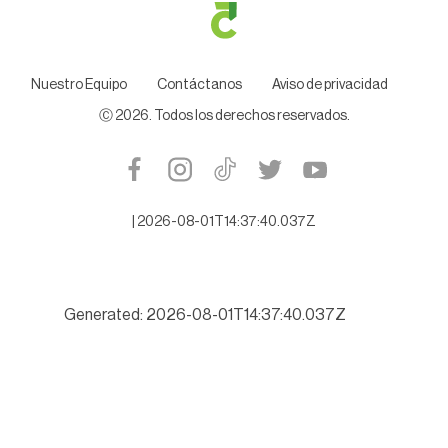
Nuestro Equipo
Contáctanos
Aviso de privacidad
Ⓒ
2026
. Todos los derechos reservados.
|
2026-08-01T14:37:40.037Z
Generated: 2026-08-01T14:37:40.037Z
Playas tamaulipecas listas para recibir a los turistas