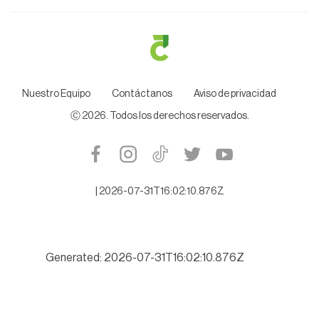
Nuestro Equipo
Contáctanos
Aviso de privacidad
Ⓒ
2026
. Todos los derechos reservados.
|
2026-07-31T16:02:10.876Z
Generated: 2026-07-31T16:02:10.876Z
Exigen Diputados investigar a fondo a Juez cesado que protegí