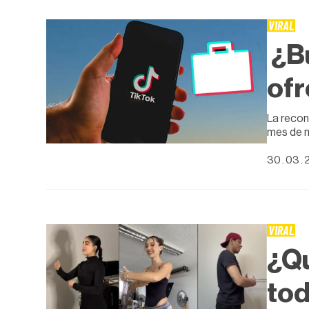
VIRAL
¿Bu
ofr
La recon
mes de 
30 . 03 . 
VIRAL
¿Qu
to