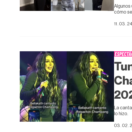
Algunos 
cómo se 
11 . 03 . 2
ESPECTÁ
Tun
Cha
20
La canta
lo hizo.
03 . 02 . 