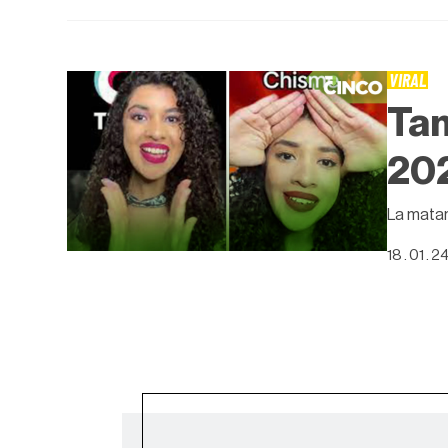
VIRAL
Tam
20
La matam
18 . 01 . 2