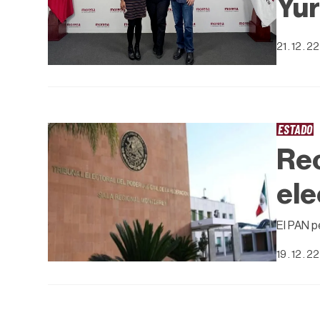
Yur
21 . 12 . 22
ESTADO
Rec
ele
El PAN p
19 . 12 . 22