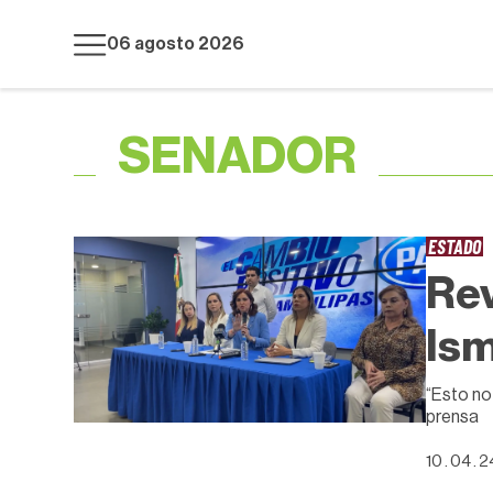
06 agosto 2026
SENADOR
ESTADO
Rev
Ism
“Esto no
prensa
10 . 04 . 2