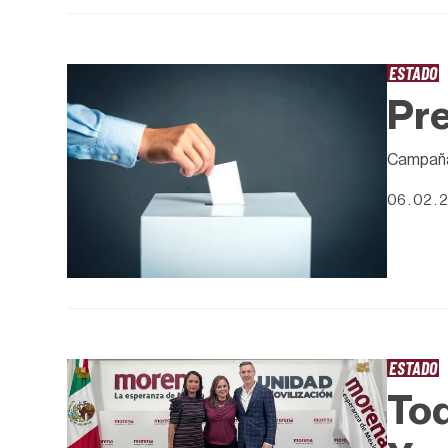
ESTADO
Pre
Campañas
06 . 02 . 
ESTADO
Tod