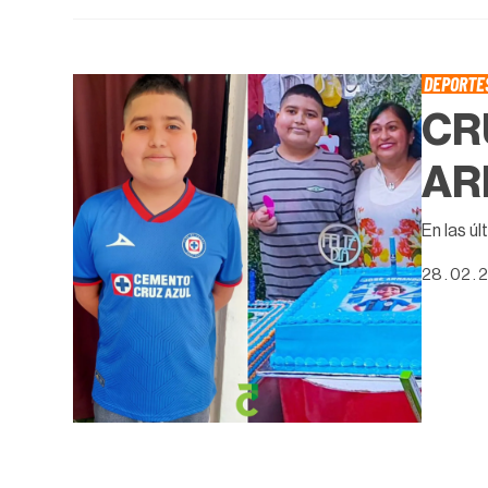
DEPORTE
CR
AR
En las úl
28 . 02 . 