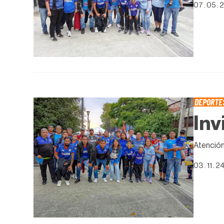
07 . 05 . 
DEPORTE
Inv
Atención
03 . 11 . 2