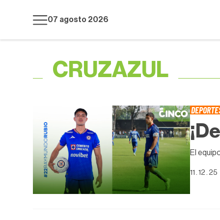
07 agosto 2026
CRUZAZUL
DEPORTE
¡De
El equip
11 . 12 . 25