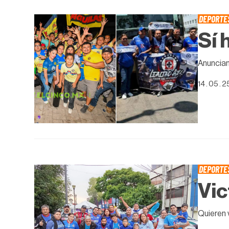
DEPORTE
Sí 
Anuncian
14 . 05 . 2
DEPORTE
Vic
Quieren 