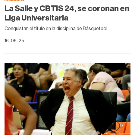
La Salle y CBTIS 24, se coronan en
Liga Universitaria
Conquistan el título en la disciplina de Básquetbol
16 . 06 . 25