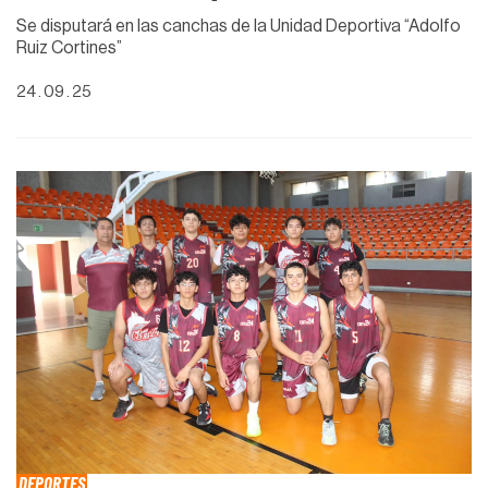
Se disputará en las canchas de la Unidad Deportiva “Adolfo
Ruiz Cortines”
24 . 09 . 25
DEPORTES