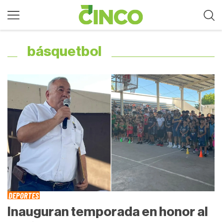
básquetbol
DEPORTES
Inauguran temporada en honor al