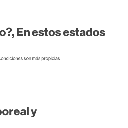
o?, En estos estados
condiciones son más propicias
boreal y