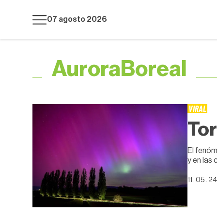
07 agosto 2026
AuroraBoreal
VIRAL
Tor
El fenóm
y en las
11 . 05 . 24