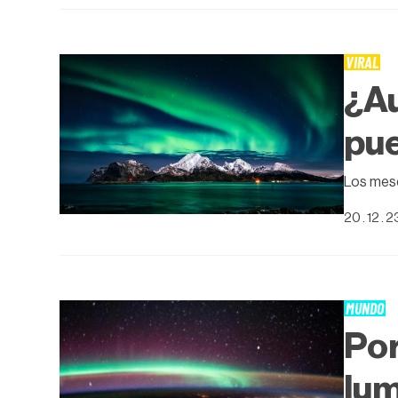
VIRAL
¿Au
pue
Los mese
20 . 12 . 2
MUNDO
Por
lum