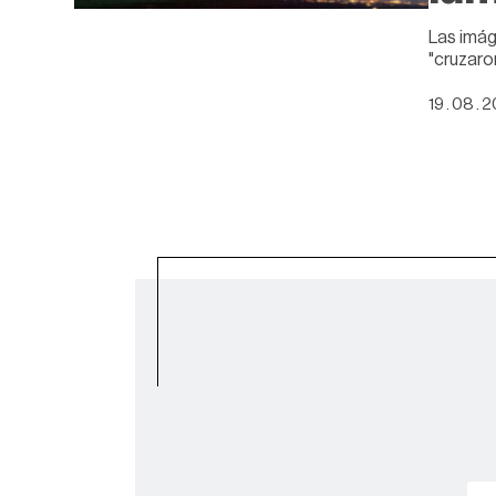
Las imág
"cruzaro
19 . 08 . 