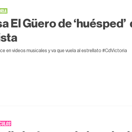
ORIA
a El Güero de ‘huésped’ d
ista
ce en videos musicales y va que vuela al estrellato #CdVictoria
CULOS