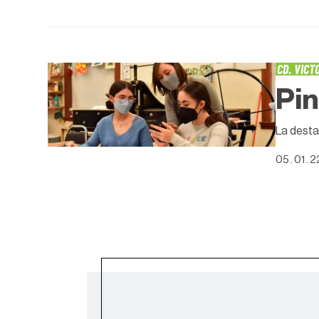
CD. VICT
Pin
La desta
05 . 01 . 2