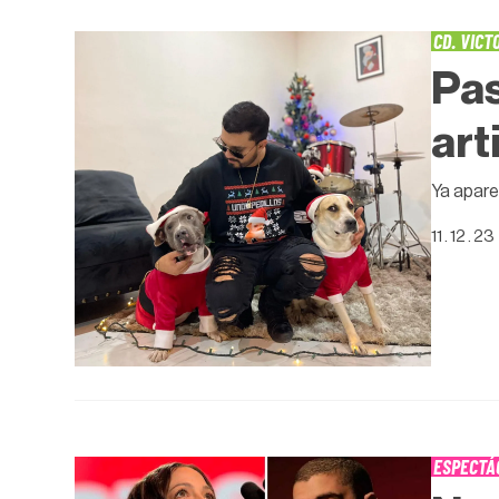
CD. VICT
Pas
art
Ya apare
11 . 12 . 23
ESPECTÁ