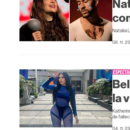
Nat
com
Natalia 
06 . 11 . 2
ESPECTÁ
Bel
la 
Katherin
de falle
04 . 11 . 2