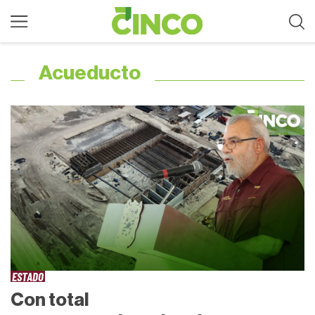
Acueducto
ESTADO
Con total