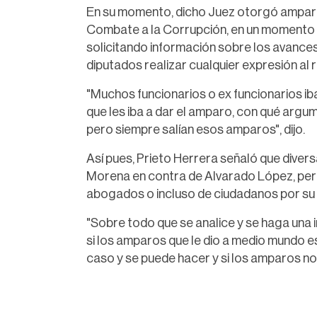
En su momento, dicho Juez otorgó amparo
Combate a la Corrupción, en un momento e
solicitando información sobre los avance
diputados realizar cualquier expresión al 
"Muchos funcionarios o ex funcionarios ib
que les iba a dar el amparo, con qué argu
pero siempre salían esos amparos", dijo.
Así pues, Prieto Herrera señaló que diver
Morena en contra de Alvarado López, per
abogados o incluso de ciudadanos por su i
"Sobre todo que se analice y se haga una 
si los amparos que le dio a medio mundo e
caso y se puede hacer y si los amparos no