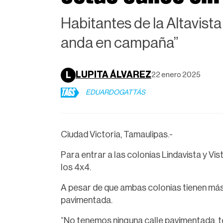
Habitantes de la Altavist
anda en campaña”
LUPITA ÁLVAREZ
L
22 enero 2025
TAGS
EDUARDOGATTÁS
Ciudad Victoria, Tamaulipas.-
Para entrar a las colonias Lindavista y Vi
los 4x4.
A pesar de que ambas colonias tienen más 
pavimentada.
“No tenemos ninguna calle pavimentada, t