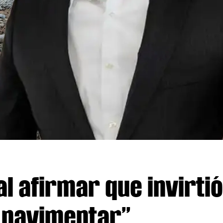
l afirmar que invirtió
n pavimentar”