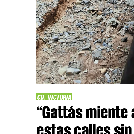
CD. VICTORIA
“Gattás miente a
estas calles si