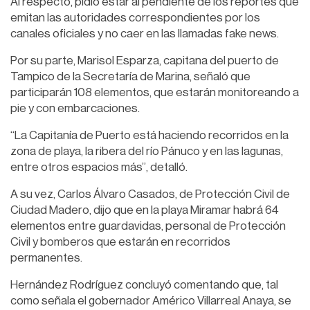
Al respecto, pidió estar al pendiente de los reportes que
emitan las autoridades correspondientes por los
canales oficiales y no caer en las llamadas fake news.
Por su parte, Marisol Esparza, capitana del puerto de
Tampico de la Secretaría de Marina, señaló que
participarán 108 elementos, que estarán monitoreando a
pie y con embarcaciones.
“La Capitanía de Puerto está haciendo recorridos en la
zona de playa, la ribera del río Pánuco y en las lagunas,
entre otros espacios más”, detalló.
A su vez, Carlos Álvaro Casados, de Protección Civil de
Ciudad Madero, dijo que en la playa Miramar habrá 64
elementos entre guardavidas, personal de Protección
Civil y bomberos que estarán en recorridos
permanentes.
Hernández Rodríguez concluyó comentando que, tal
como señala el gobernador Américo Villarreal Anaya, se