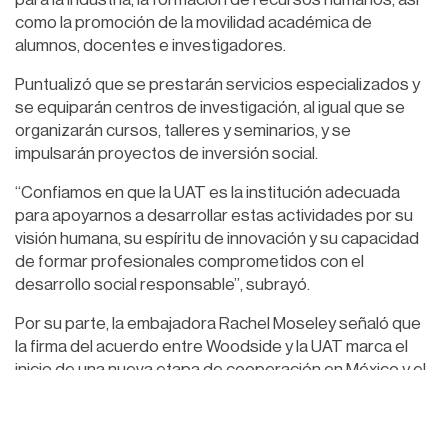
como la promoción de la movilidad académica de
alumnos, docentes e investigadores.
Puntualizó que se prestarán servicios especializados y
se equiparán centros de investigación, al igual que se
organizarán cursos, talleres y seminarios, y se
impulsarán proyectos de inversión social.
“Confiamos en que la UAT es la institución adecuada
para apoyarnos a desarrollar estas actividades por su
visión humana, su espíritu de innovación y su capacidad
de formar profesionales comprometidos con el
desarrollo social responsable”, subrayó.
Por su parte, la embajadora Rachel Moseley señaló que
la firma del acuerdo entre Woodside y la UAT marca el
inicio de una nueva etapa de cooperación en México y el
compromiso de trabajar para el beneficio de la
comunidad, especialmente de los jóvenes,
construyendo un mejor futuro para todos.