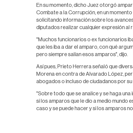
En su momento, dicho Juez otorgó amparo
Combate a la Corrupción, en un momento e
solicitando información sobre los avance
diputados realizar cualquier expresión al 
"Muchos funcionarios o ex funcionarios ib
que les iba a dar el amparo, con qué argu
pero siempre salían esos amparos", dijo.
Así pues, Prieto Herrera señaló que diver
Morena en contra de Alvarado López, per
abogados o incluso de ciudadanos por su i
"Sobre todo que se analice y se haga una 
si los amparos que le dio a medio mundo e
caso y se puede hacer y si los amparos no