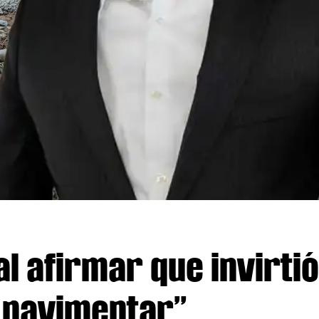
l afirmar que invirtió
n pavimentar”