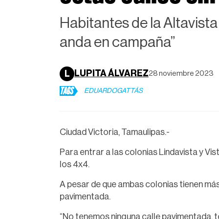
Habitantes de la Altavist
anda en campaña”
LUPITA ÁLVAREZ
L
28 noviembre 2023
TAGS
EDUARDOGATTÁS
Ciudad Victoria, Tamaulipas.-
Para entrar a las colonias Lindavista y Vi
los 4x4.
A pesar de que ambas colonias tienen más 
pavimentada.
“No tenemos ninguna calle pavimentada, t