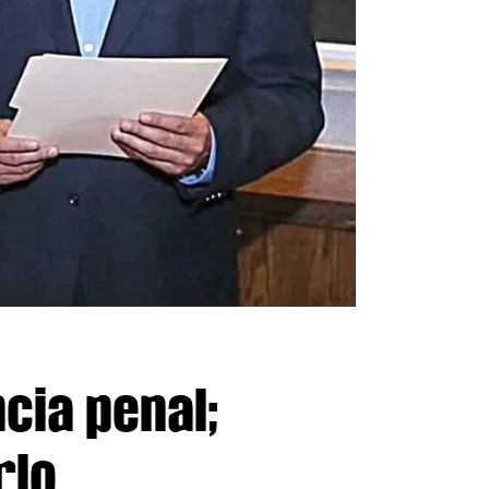
cia penal;
rlo