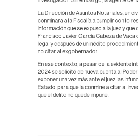
investigación. Sin embargo, la agente del 
La Dirección de Asuntos Notariales, en div
conminara a la Fiscalía a cumplir con lo re
información que se expuso a la juez y que 
Francisco Javier García Cabeza de Vaca con
legal y después de un inédito procedimiento,
no citar al exgobernador.
En ese contexto, a pesar de la evidente in
2024 se solicitó de nueva cuenta al Poder
exponer una vez más ante el juez las infun
Estado, para que la conmine a citar al inv
que el delito no quede impune.