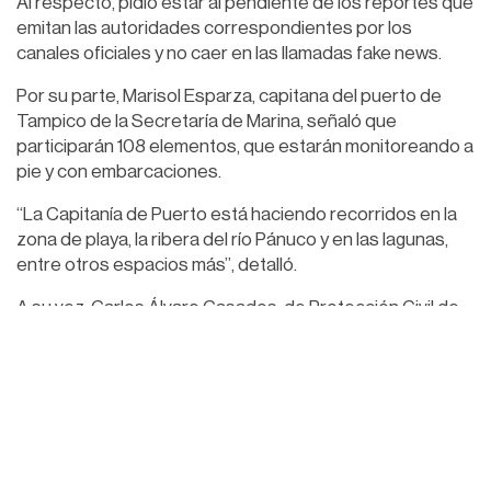
Al respecto, pidió estar al pendiente de los reportes que
emitan las autoridades correspondientes por los
canales oficiales y no caer en las llamadas fake news.
Por su parte, Marisol Esparza, capitana del puerto de
Tampico de la Secretaría de Marina, señaló que
participarán 108 elementos, que estarán monitoreando a
pie y con embarcaciones.
“La Capitanía de Puerto está haciendo recorridos en la
zona de playa, la ribera del río Pánuco y en las lagunas,
entre otros espacios más”, detalló.
A su vez, Carlos Álvaro Casados, de Protección Civil de
Ciudad Madero, dijo que en la playa Miramar habrá 64
elementos entre guardavidas, personal de Protección
Civil y bomberos que estarán en recorridos
permanentes.
Hernández Rodríguez concluyó comentando que, tal
como señala el gobernador Américo Villarreal Anaya, se