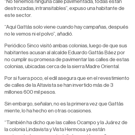
“No tenemos ninguna calle pavimentada, todas están
destrozadas, intransitables”, expuso una habitante de
este sector.
“Aquí Gattás solo viene cuando hay campañas, después
no le vemos ni el polvo”, añadió.
Periódico 5inco visitó ambas colonias, luego de que sus
habitantes acusan al alcalde Eduardo Gattás Báez por
no cumplir su promesa de pavimentar las calles de estas
colonias, ubicadas cerca de la sierra Madre Oriental.
Por si fuera poco, el edil asegura que en el revestimiento
de calles de la Altavista se han invertido más de 3
millones 600 mil pesos.
Sin embargo, señalan, no es la primera vez que Gattás
miente, lo ha hecho en otras ocasiones.
“También ha dicho que las calles Ocampo y la Juárez de
la colonia Lindavista y Vista Hermosa ya están