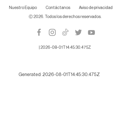
Nuestro Equipo
Contáctanos
Aviso de privacidad
Ⓒ
2026
. Todos los derechos reservados.
|
2026-08-01T14:45:30.475Z
Generated: 2026-08-01T14:45:30.475Z
Buscará Tamaulipas romper récord de turismo este verano 202