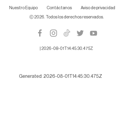
Nuestro Equipo
Contáctanos
Aviso de privacidad
Ⓒ
2026
. Todos los derechos reservados.
|
2026-08-01T14:45:30.475Z
Generated: 2026-08-01T14:45:30.475Z
Buscará Tamaulipas romper récord de turismo este verano 202