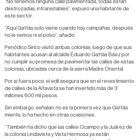
“No tenemos ninguna calle pavimentada, todas están
destrozadas, intransitables”, expuso una habitante de
este sector.
“Aquí Gattás solo viene cuando hay campañas, después
no le vemos ni el polvo”, añadió.
Periódico 5inco visitó ambas colonias, luego de que sus
habitantes acusan al alcalde Eduardo Gattás Báez por
no cumplir su promesa de pavimentar las calles de estas
colonias, ubicadas cerca de la sierra Madre Oriental.
Por si fuera poco, el edil asegura que en el revestimiento
de calles de la Altavista se han invertido más de 3
millones 600 mil pesos.
Sin embargo, señalan, no es la primera vez que Gattás
miente, lo ha hecho en otras ocasiones.
“También ha dicho que las calles Ocampo y la Juárez de
la colonia Lindavista y Vista Hermosa ya están