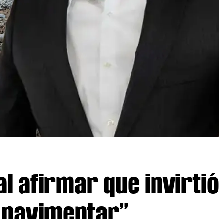
l afirmar que invirtió
n pavimentar”