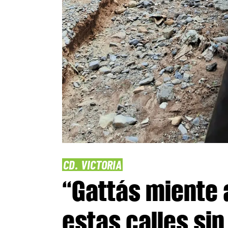
CD. VICTORIA
“Gattás miente a
estas calles si