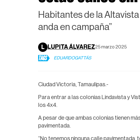
Habitantes de la Altavist
anda en campaña”
LUPITA ÁLVAREZ
L
25 marzo 2025
TAGS
EDUARDOGATTÁS
Ciudad Victoria, Tamaulipas.-
Para entrar a las colonias Lindavista y Vi
los 4x4.
A pesar de que ambas colonias tienen más 
pavimentada.
“No tenemos ninguna calle pavimentada, t