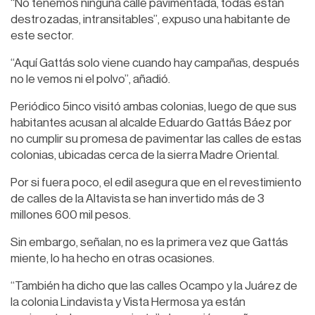
“No tenemos ninguna calle pavimentada, todas están
destrozadas, intransitables”, expuso una habitante de
este sector.
“Aquí Gattás solo viene cuando hay campañas, después
no le vemos ni el polvo”, añadió.
Periódico 5inco visitó ambas colonias, luego de que sus
habitantes acusan al alcalde Eduardo Gattás Báez por
no cumplir su promesa de pavimentar las calles de estas
colonias, ubicadas cerca de la sierra Madre Oriental.
Por si fuera poco, el edil asegura que en el revestimiento
de calles de la Altavista se han invertido más de 3
millones 600 mil pesos.
Sin embargo, señalan, no es la primera vez que Gattás
miente, lo ha hecho en otras ocasiones.
“También ha dicho que las calles Ocampo y la Juárez de
la colonia Lindavista y Vista Hermosa ya están