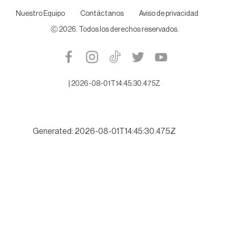
Nuestro Equipo
Contáctanos
Aviso de privacidad
Ⓒ
2026
. Todos los derechos reservados.
|
2026-08-01T14:45:30.475Z
Generated: 2026-08-01T14:45:30.475Z
Buscará Tamaulipas romper récord de turismo este verano 202