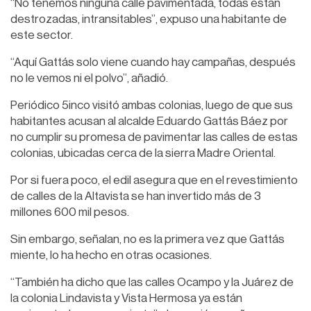
“No tenemos ninguna calle pavimentada, todas están
destrozadas, intransitables”, expuso una habitante de
este sector.
“Aquí Gattás solo viene cuando hay campañas, después
no le vemos ni el polvo”, añadió.
Periódico 5inco visitó ambas colonias, luego de que sus
habitantes acusan al alcalde Eduardo Gattás Báez por
no cumplir su promesa de pavimentar las calles de estas
colonias, ubicadas cerca de la sierra Madre Oriental.
Por si fuera poco, el edil asegura que en el revestimiento
de calles de la Altavista se han invertido más de 3
millones 600 mil pesos.
Sin embargo, señalan, no es la primera vez que Gattás
miente, lo ha hecho en otras ocasiones.
“También ha dicho que las calles Ocampo y la Juárez de
la colonia Lindavista y Vista Hermosa ya están