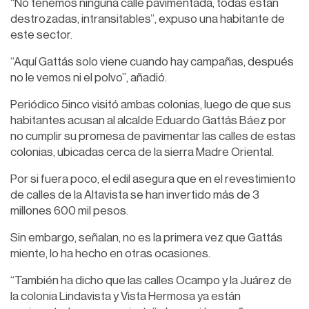
“No tenemos ninguna calle pavimentada, todas están
destrozadas, intransitables”, expuso una habitante de
este sector.
“Aquí Gattás solo viene cuando hay campañas, después
no le vemos ni el polvo”, añadió.
Periódico 5inco visitó ambas colonias, luego de que sus
habitantes acusan al alcalde Eduardo Gattás Báez por
no cumplir su promesa de pavimentar las calles de estas
colonias, ubicadas cerca de la sierra Madre Oriental.
Por si fuera poco, el edil asegura que en el revestimiento
de calles de la Altavista se han invertido más de 3
millones 600 mil pesos.
Sin embargo, señalan, no es la primera vez que Gattás
miente, lo ha hecho en otras ocasiones.
“También ha dicho que las calles Ocampo y la Juárez de
la colonia Lindavista y Vista Hermosa ya están