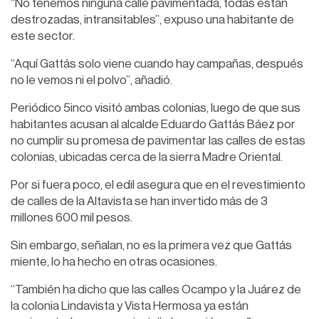
“No tenemos ninguna calle pavimentada, todas están
destrozadas, intransitables”, expuso una habitante de
este sector.
“Aquí Gattás solo viene cuando hay campañas, después
no le vemos ni el polvo”, añadió.
Periódico 5inco visitó ambas colonias, luego de que sus
habitantes acusan al alcalde Eduardo Gattás Báez por
no cumplir su promesa de pavimentar las calles de estas
colonias, ubicadas cerca de la sierra Madre Oriental.
Por si fuera poco, el edil asegura que en el revestimiento
de calles de la Altavista se han invertido más de 3
millones 600 mil pesos.
Sin embargo, señalan, no es la primera vez que Gattás
miente, lo ha hecho en otras ocasiones.
“También ha dicho que las calles Ocampo y la Juárez de
la colonia Lindavista y Vista Hermosa ya están