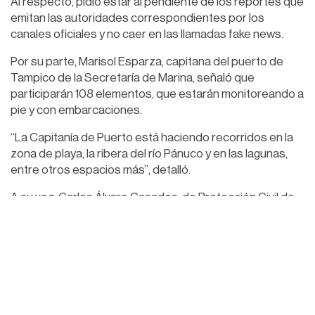
Al respecto, pidió estar al pendiente de los reportes que
emitan las autoridades correspondientes por los
canales oficiales y no caer en las llamadas fake news.
Por su parte, Marisol Esparza, capitana del puerto de
Tampico de la Secretaría de Marina, señaló que
participarán 108 elementos, que estarán monitoreando a
pie y con embarcaciones.
“La Capitanía de Puerto está haciendo recorridos en la
zona de playa, la ribera del río Pánuco y en las lagunas,
entre otros espacios más”, detalló.
A su vez, Carlos Álvaro Casados, de Protección Civil de
Ciudad Madero, dijo que en la playa Miramar habrá 64
elementos entre guardavidas, personal de Protección
Civil y bomberos que estarán en recorridos
permanentes.
Hernández Rodríguez concluyó comentando que, tal
como señala el gobernador Américo Villarreal Anaya, se