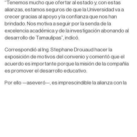
“Tenemos mucho que ofertar al estado y, con estas
alianzas, estamos seguros de que la Universidad va a
crecer gracias al apoyo y la confianza que nos han
brindado. Nos motiva a seguir por la senda de la
excelencia académica y de la investigación abonando al
desarrollo de Tamaulipas”, indicó.
Correspondió al Ing. Stephane Drouaud hacer la
exposición de motivos del convenio y comentó que el
acuerdo es importante porque la misión de la compañía
es promover el desarrollo educativo.
Por ello —aseveró—, es imprescindible la alianza con la
UAT, una institución que tiene todas las capacidades
para poder apoyar al desarrollo energético de México.
De igual forma, reconoció el liderazgo y la visión
humanista del rector Dámaso Anaya, y refirió que juntos
buscarán identificar oportunidades para colaborar en
investigación y desarrollo de proyectos tecnológicos
para la industria, la formación de recursos humanos, así