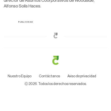
director de Asuntos Coorporativos de Woodside,
Alfonso Solís Haces.
Nuestro Equipo
Contáctanos
Aviso de privacidad
Ⓒ
2026
. Todos los derechos reservados.
|
2026-07-12T15:48:36.918Z